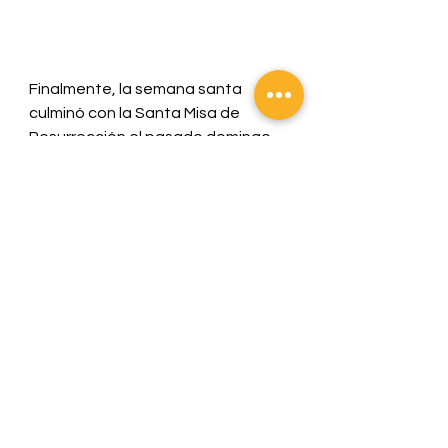
Finalmente, la semana santa 
culminó con la Santa Misa de 
Resurrección el pasado domingo 
17 de abril.
  Acá se celebró el 
regreso a la vida de Jesús. Tras el 
martirio vivido por Cristo que 
acabó con su crucifixión, el Señor 
regresó de la muerte cumpliendo 
el mandato divino de Dios, 
probando así que era el salvador 
de la humanidad.
Catedral Metropolitana de San 
Salvador agradece a todos los 
feligreses que participaron con 