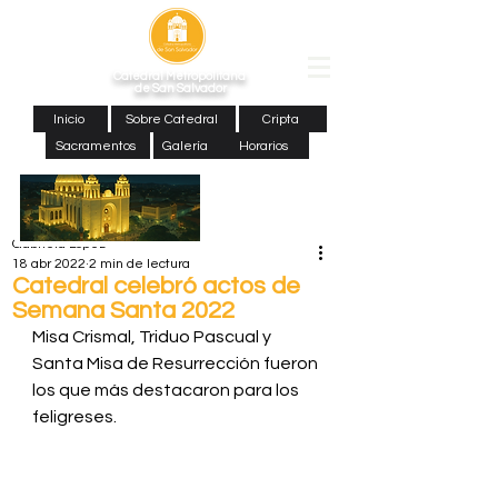
Catedral Metropolitana
de San Salvador
Inicio
Sobre Catedral
Cripta
Sacramentos
Galería
Horarios
Gabriela López
18 abr 2022
2 min de lectura
Catedral celebró actos de
Semana Santa 2022
Misa Crismal, Triduo Pascual y 
Santa Misa de Resurrección fueron 
los que más destacaron para los 
feligreses.