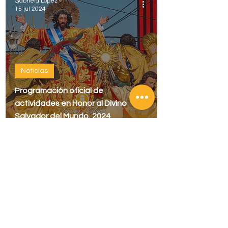
Gabriela López
15 jul 2024
Noticias
Programación oficial de
actividades en Honor al Divino
Salvador del Mundo, 2024
Todos los derechos reservados
Dirección:
Av. Mons. Óscar Arnulfo
Romero Sur, No. 3, San Salvador, El
Salvador.
Código Postal 1101. El Salvador. C. A.
Contacto