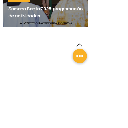
Semana Santa 2026: programación
de actividades
Todos los derechos reservados
Dirección:
Av. Mons. Óscar Arnulfo
Romero Sur, No. 3, San Salvador, El
Salvador.
Código Postal 1101. El Salvador. C. A.
Contacto
Correo electrónico:
catedralsansalvador@yahoo.com
Tel:
2271-2573
Síguenos