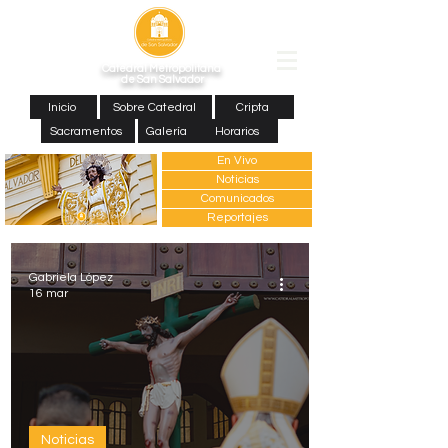
Catedral Metropolitana
de San Salvador
Inicio
Sobre Catedral
Cripta
Sacramentos
Galería
Horarios
En Vivo
Noticias
Comunicados
Reportajes
Gabriela López
16 mar
Noticias