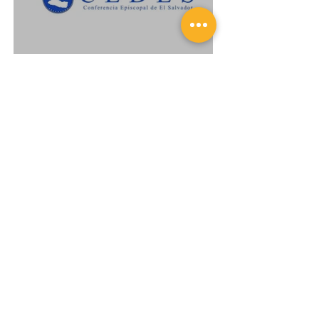
Comunicado de la CEDES
con ocasión de la muerte
del Papa Benedicto XV
22 jun 2022
2 min de lectura
¿Quién fue Mons. Orlando
Cabrera?