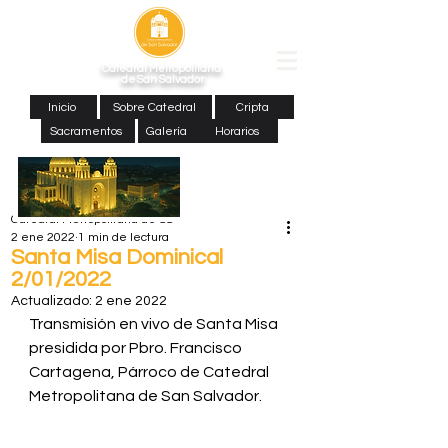
Catedral Metropolitana
de San Salvador
Inicio
Sobre Catedral
Cripta
Sacramentos
Galería
Horarios
Catedral Metropolitana de SS
2 ene 2022
1 min de lectura
Santa Misa Dominical
2/01/2022
Actualizado:
2 ene 2022
Transmisión en vivo de Santa Misa 
presidida por Pbro. Francisco 
Cartagena, Párroco de Catedral 
Metropolitana de San Salvador. 