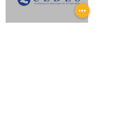
Comunicado de la CEDES
con ocasión de la muerte
del Papa Benedicto XV
22 jun 2022
2 min de lectura
¿Quién fue Mons. Orlando
Cabrera?